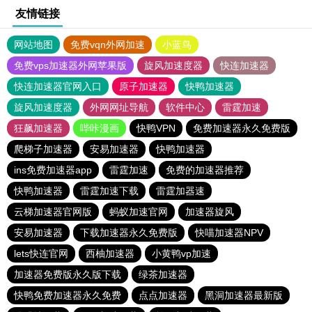
友情链接
网站地图
免费vqn外网加速
小蓝鸟
免费vps加速器外网苹果版
旋风加速度器
快连加速器
快连加速器官网入口
原子加速器
快鸭加速器
旋风加速度器
外网网址导航
软件中心
雷霆加速
狂飙加速器
哔咔漫画
快鸭VPN
免费加速器永久免费版
爬梯子加速器
安易加速器
快鸭加速器
ins免费加速器app
雷霆加速
免费的加速器推荐
快鸭加速器
雷霆加速下载
雷霆加器速
云梯加速器官网版
蚂蚁加速官网
加速器旋风
安易加速器
下载加速器永久免费版
快喵加速器NPV
lets快连官网
西柚加速器
小黄鸭vp加速
加速器免费版永久版下载
绿茶加速器
快鸭免费加速器永久免费
点点加速器
黑洞加速器最新版