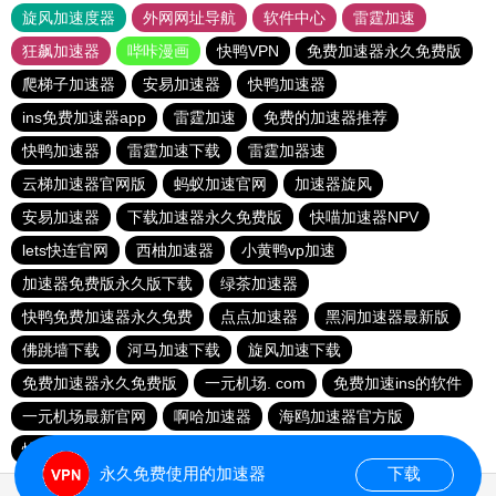
旋风加速度器
外网网址导航
软件中心
雷霆加速
狂飙加速器
哔咔漫画
快鸭VPN
免费加速器永久免费版
爬梯子加速器
安易加速器
快鸭加速器
ins免费加速器app
雷霆加速
免费的加速器推荐
快鸭加速器
雷霆加速下载
雷霆加器速
云梯加速器官网版
蚂蚁加速官网
加速器旋风
安易加速器
下载加速器永久免费版
快喵加速器NPV
lets快连官网
西柚加速器
小黄鸭vp加速
加速器免费版永久版下载
绿茶加速器
快鸭免费加速器永久免费
点点加速器
黑洞加速器最新版
佛跳墙下载
河马加速下载
旋风加速下载
免费加速器永久免费版
一元机场. com
免费加速ins的软件
一元机场最新官网
啊哈加速器
海鸥加速器官方版
快鸭加速器app
起飞加速器
永久免费使用的加速器
下载