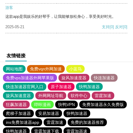
游客
这款app是我娱乐的好帮手，让我能够放松身心，享受美好时光。
2025-05-21
支持
[0]
反对
[0]
友情链接
网站地图
免费vqn外网加速
小蓝鸟
免费vps加速器外网苹果版
旋风加速度器
快连加速器
快连加速器官网入口
原子加速器
快鸭加速器
旋风加速度器
外网网址导航
软件中心
雷霆加速
狂飙加速器
哔咔漫画
快鸭VPN
免费加速器永久免费版
爬梯子加速器
安易加速器
快鸭加速器
ins免费加速器app
雷霆加速
免费的加速器推荐
快鸭加速器
雷霆加速下载
雷霆加器速