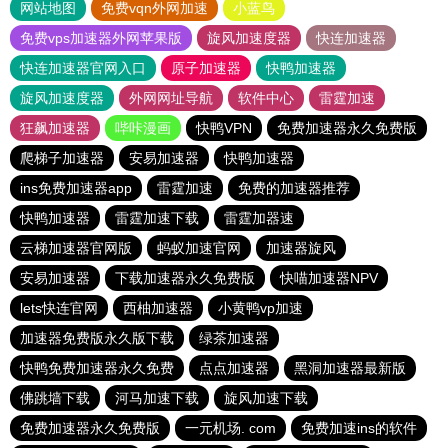
网站地图
免费vqn外网加速
小蓝鸟
免费vps加速器外网苹果版
旋风加速度器
快连加速器
快连加速器官网入口
原子加速器
快鸭加速器
旋风加速度器
外网网址导航
软件中心
雷霆加速
狂飙加速器
哔咔漫画
快鸭VPN
免费加速器永久免费版
爬梯子加速器
安易加速器
快鸭加速器
ins免费加速器app
雷霆加速
免费的加速器推荐
快鸭加速器
雷霆加速下载
雷霆加器速
云梯加速器官网版
蚂蚁加速官网
加速器旋风
安易加速器
下载加速器永久免费版
快喵加速器NPV
lets快连官网
西柚加速器
小黄鸭vp加速
加速器免费版永久版下载
绿茶加速器
快鸭免费加速器永久免费
点点加速器
黑洞加速器最新版
佛跳墙下载
河马加速下载
旋风加速下载
免费加速器永久免费版
一元机场. com
免费加速ins的软件