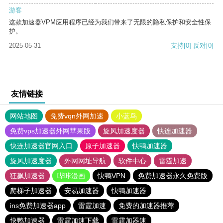
游客
这款加速器VPM应用程序已经为我们带来了无限的隐私保护和安全性保
护。
2025-05-31
支持
[0]
反对
[0]
友情链接
网站地图
免费vqn外网加速
小蓝鸟
免费vps加速器外网苹果版
旋风加速度器
快连加速器
快连加速器官网入口
原子加速器
快鸭加速器
旋风加速度器
外网网址导航
软件中心
雷霆加速
狂飙加速器
哔咔漫画
快鸭VPN
免费加速器永久免费版
爬梯子加速器
安易加速器
快鸭加速器
ins免费加速器app
雷霆加速
免费的加速器推荐
快鸭加速器
雷霆加速下载
雷霆加器速