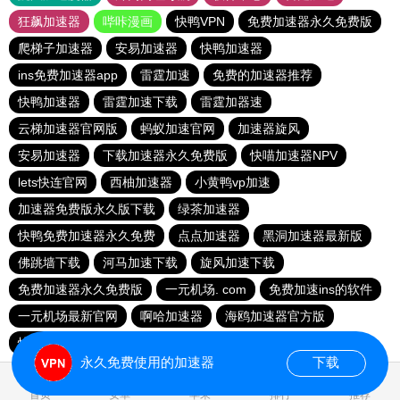
狂飙加速器
哔咔漫画
快鸭VPN
免费加速器永久免费版
爬梯子加速器
安易加速器
快鸭加速器
ins免费加速器app
雷霆加速
免费的加速器推荐
快鸭加速器
雷霆加速下载
雷霆加器速
云梯加速器官网版
蚂蚁加速官网
加速器旋风
安易加速器
下载加速器永久免费版
快喵加速器NPV
lets快连官网
西柚加速器
小黄鸭vp加速
加速器免费版永久版下载
绿茶加速器
快鸭免费加速器永久免费
点点加速器
黑洞加速器最新版
佛跳墙下载
河马加速下载
旋风加速下载
免费加速器永久免费版
一元机场. com
免费加速ins的软件
一元机场最新官网
啊哈加速器
海鸥加速器官方版
快鸭加速器app
起飞加速器
永久免费使用的加速器
下载
0.018216s
首页
安卓
苹果
排行
推荐