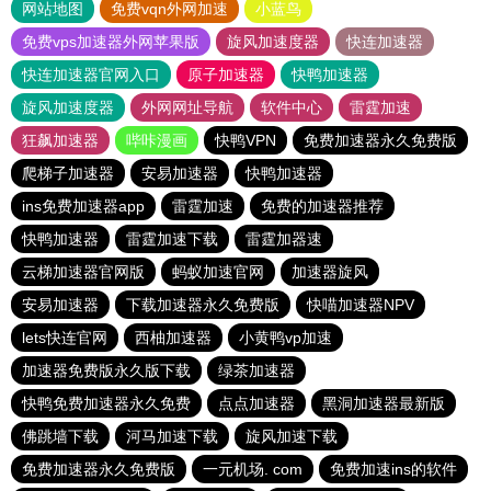
网站地图
免费vqn外网加速
小蓝鸟
免费vps加速器外网苹果版
旋风加速度器
快连加速器
快连加速器官网入口
原子加速器
快鸭加速器
旋风加速度器
外网网址导航
软件中心
雷霆加速
狂飙加速器
哔咔漫画
快鸭VPN
免费加速器永久免费版
爬梯子加速器
安易加速器
快鸭加速器
ins免费加速器app
雷霆加速
免费的加速器推荐
快鸭加速器
雷霆加速下载
雷霆加器速
云梯加速器官网版
蚂蚁加速官网
加速器旋风
安易加速器
下载加速器永久免费版
快喵加速器NPV
lets快连官网
西柚加速器
小黄鸭vp加速
加速器免费版永久版下载
绿茶加速器
快鸭免费加速器永久免费
点点加速器
黑洞加速器最新版
佛跳墙下载
河马加速下载
旋风加速下载
免费加速器永久免费版
一元机场. com
免费加速ins的软件