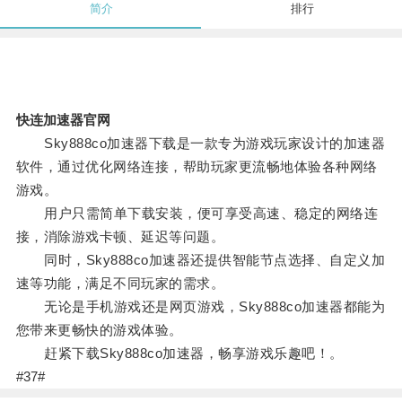
简介
排行
快连加速器官网
Sky888co加速器下载是一款专为游戏玩家设计的加速器
软件，通过优化网络连接，帮助玩家更流畅地体验各种网络
游戏。
用户只需简单下载安装，便可享受高速、稳定的网络连
接，消除游戏卡顿、延迟等问题。
同时，Sky888co加速器还提供智能节点选择、自定义加
速等功能，满足不同玩家的需求。
无论是手机游戏还是网页游戏，Sky888co加速器都能为
您带来更畅快的游戏体验。
赶紧下载Sky888co加速器，畅享游戏乐趣吧！。
#37#