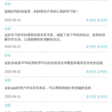
游客
超级好用的加速器，妈妈再也不用担心我的学习啦！
2025-06-14
支持
[0]
反对
[0]
游客
这款学习软件的课程内容非常丰富，涵盖了各个学科的知识。老师的讲
解非常生动，让我能够轻松理解知识点。
2025-06-14
支持
[0]
反对
[0]
游客
这款加速器VPM应用程序可以给你提供全球覆盖和最高安全性的连接。
2025-06-14
支持
[0]
反对
[0]
游客
这款app的用户评论非常真实，可以帮助我做出更准确的选择。
2025-06-14
支持
[0]
反对
[0]
游客