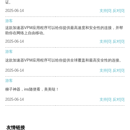
证。
2025-06-14
支持
[0]
反对
[0]
游客
这款加速器VPM应用程序可以给你提供最高速度和安全性的连接，并帮
助你在网络上自由移动。
2025-06-14
支持
[0]
反对
[0]
游客
这款加速器VPM应用程序可以给你提供全球覆盖和最高安全性的连接。
2025-06-14
支持
[0]
反对
[0]
游客
梯子神器，ins随便看，美美哒！
2025-06-14
支持
[0]
反对
[0]
友情链接