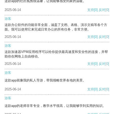
这款app的社区氛围很温馨，让我能够感受到家的温暖。
2025-06-14
支持
[0]
反对
[0]
游客
这款办公软件的功能非常全面，涵盖了文档、表格、演示文稿等各个方
面。我可以使用它来完成日常办公的所有任务，非常方便。
2025-06-14
支持
[0]
反对
[0]
游客
这款加速器VPM应用程序可以给你提供最高速度和安全性的连接，并帮
助你在网络上自由移动。
2025-06-14
支持
[0]
反对
[0]
游客
这款app就像我的私人导游，带我领略世界各地的美景。
2025-06-14
支持
[0]
反对
[0]
游客
这款app的老师非常专业，教学水平很高，让我能够学到实用的知识。