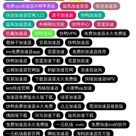
免费vps加速器外网苹果版
旋风加速度器
快连加速器
快连加速器官网入口
原子加速器
快鸭加速器
旋风加速度器
外网网址导航
软件中心
雷霆加速
狂飙加速器
哔咔漫画
快鸭VPN
免费加速器永久免费版
爬梯子加速器
安易加速器
快鸭加速器
ins免费加速器app
雷霆加速
免费的加速器推荐
快鸭加速器
雷霆加速下载
雷霆加器速
云梯加速器官网版
蚂蚁加速官网
加速器旋风
安易加速器
下载加速器永久免费版
快喵加速器NPV
lets快连官网
西柚加速器
小黄鸭vp加速
加速器免费版永久版下载
绿茶加速器
快鸭免费加速器永久免费
点点加速器
黑洞加速器最新版
佛跳墙下载
河马加速下载
旋风加速下载
免费加速器永久免费版
一元机场. com
免费加速ins的软件
一元机场最新官网
啊哈加速器
海鸥加速器官方版