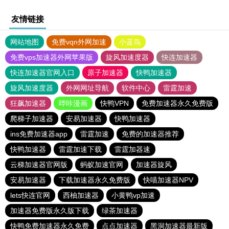
友情链接
网站地图
免费vqn外网加速
小蓝鸟
免费vps加速器外网苹果版
旋风加速度器
快连加速器
快连加速器官网入口
原子加速器
快鸭加速器
旋风加速度器
外网网址导航
软件中心
雷霆加速
狂飙加速器
哔咔漫画
快鸭VPN
免费加速器永久免费版
爬梯子加速器
安易加速器
快鸭加速器
ins免费加速器app
雷霆加速
免费的加速器推荐
快鸭加速器
雷霆加速下载
雷霆加器速
云梯加速器官网版
蚂蚁加速官网
加速器旋风
安易加速器
下载加速器永久免费版
快喵加速器NPV
lets快连官网
西柚加速器
小黄鸭vp加速
加速器免费版永久版下载
绿茶加速器
快鸭免费加速器永久免费
点点加速器
黑洞加速器最新版